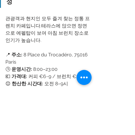
성
관광객과 현지인 모두 즐겨 찾는 정통 프
렌치 카페입니다.테라스에 앉으면 정면
으로 에펠탑이 보여 아침 브런치 장소로 
인기가 높습니다.
📍 
주소:
 8 Place du Trocadéro, 75016 
Paris
🕒 
운영시간:
 8:00–23:00
💶 
가격대:
 커피 €6~9 / 브런치 €20~30
😌 
한산한 시간대:
 오전 8–9시
추천 메뉴:
 크로크무슈, 카페오레, 타
르트타탱
사진 팁:
 카페 외관을 대각선 구도로 
찍으면 에펠탑과 함께 담기 좋습니
다.
에티켓:
 테라스석 이용 시 1인 1음료 