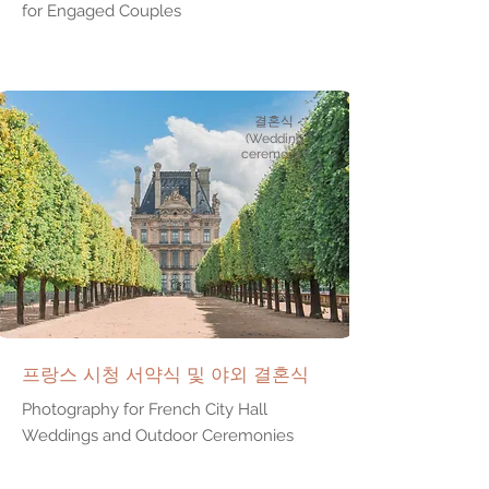
for Engaged Couples
결혼식
(Wedding
ceremony)
프랑스 시청 서약식 및 야외 결혼식
Photography for French City Hall
Weddings and Outdoor Ceremonies